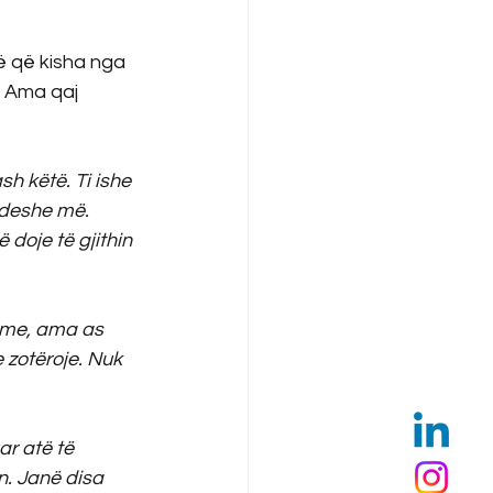
ë që kisha nga 
. Ama qaj 
h këtë. Ti ishe 
 deshe më. 
doje të gjithin 
ime, ama as 
e zotëroje. Nuk 
r atë të 
n. Janë disa 