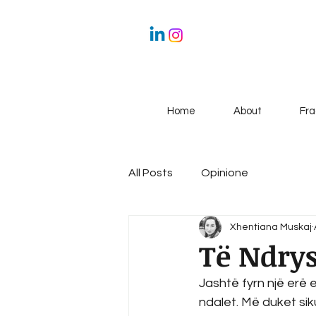
Home
About
Fra
All Posts
Opinione
Xhentiana Muskaj
Të Ndry
Jashtë fyrn një erë 
ndalet. Më duket sik