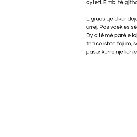
qyteti. E mbi të gjit
E gruas që dikur doja
urrej. Pas vdekjes së
Dy ditë më parë e la
tha se ishte faji im,
pasur kurrë një lidh