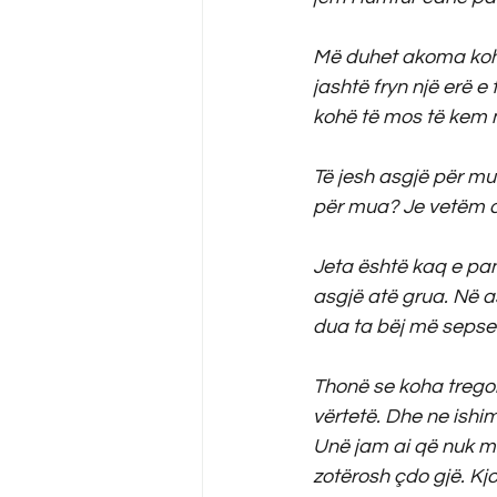
Më duhet akoma kohë 
jashtë fryn një erë 
kohë të mos të kem 
Të jesh asgjë për mu
për mua? Je vetëm d
Jeta është kaq e pan
asgjë atë grua. Në a
dua ta bëj më sepse t
Thonë se koha tregon
vërtetë. Dhe ne ish
Unë jam ai që nuk mu
zotërosh çdo gjë. Kjo