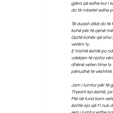
gjëra që edhe kur i 
do të mbetet edhe pë
Të duash dikë do të
kohë për të qenë më 
Gjatë kohës që isha 
vetëm ty.
E trishtë është po n
vdekjen të njoha vërt
dhënë veten time ty 
përiudhë të vështirë.
Jam i lumtur për të gj
Thjesht kjo është, j
Më në fund kam veten
është ajo që t’i nuk 
jem i lumtur edhe pa 