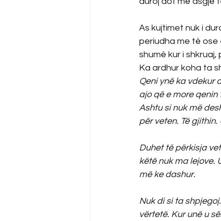
duroj dot më asgjë t
As kujtimet nuk i du
periudha me të ose e 
shumë kur i shkruaj,
Ka ardhur koha ta sh
Qeni ynë ka vdekur dh
ajo që e more qenin 
Ashtu si nuk më desh
për veten. Të gjithin
Duhet të përkisja ve
këtë nuk ma lejove. Un
më ke dashur.
Nuk di si ta shpjego
vërtetë. Kur unë u s