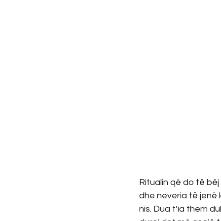
Ritualin që do të bëj
dhe neveria të jenë k
nis. Dua t’ia them d