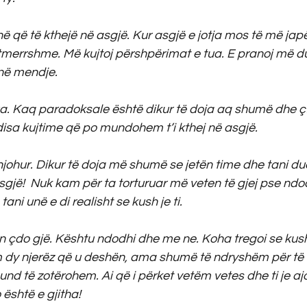
që të kthejë në asgjë. Kur asgjë e jotja mos të më japë
e tmerrshme. Më kujtoj përshpërimat e tua. E pranoj më 
në mendje.
a. Kaq paradoksale është dikur të doja aq shumë dhe çfar
isa kujtime që po mundohem t’i kthej në asgjë.
johur. Dikur të doja më shumë se jetën time dhe tani dua
sgjë!  Nuk kam për ta torturuar më veten të gjej pse ndo
ani unë e di realisht se kush je ti.
 çdo gjë. Kështu ndodhi dhe me ne. Koha tregoi se kush
im dy njerëz që u deshën, ama shumë të ndryshëm për të
nd të zotërohem. Ai që i përket vetëm vetes dhe ti je ajo
 është e gjitha!