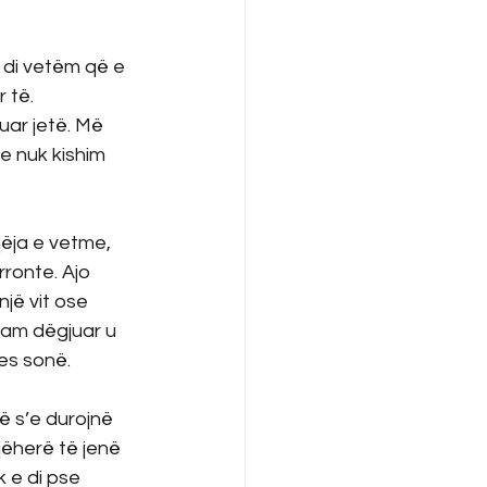
ë di vetëm që e 
 të.
ar jetë. Më 
e nuk kishim 
jëja e vetme, 
ronte. Ajo 
jë vit ose 
am dëgjuar u 
es sonë.
ë s’e durojnë 
ëherë të jenë 
k e di pse 