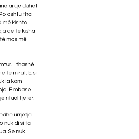
unë ai që duhet 
 Po ashtu tha 
ë më kishte 
ja që të kisha 
 të mos më 
mtur. I thashë 
 të mirat. E si 
uk ia kam 
oja. E mbase 
 ritual tjetër.
edhe urrjetja 
 nuk di si ta 
ua. Se nuk 