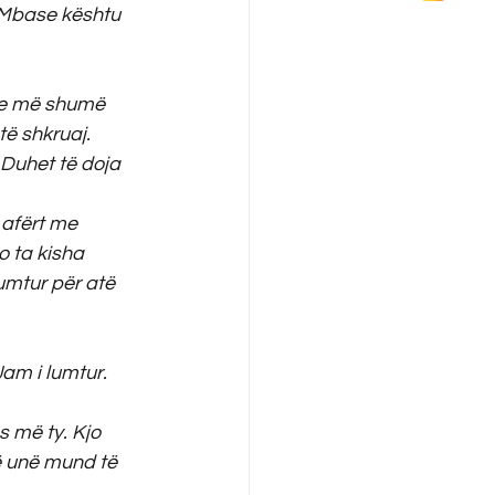
. Mbase kështu 
he më shumë 
ë shkruaj. 
 Duhet të doja 
 afërt me 
o ta kisha 
umtur për atë 
Jam i lumtur. 
 më ty. Kjo 
që unë mund të 