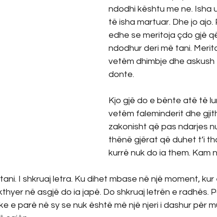
ndodhi kështu me ne. Isha 
të isha martuar. Dhe jo ajo.
edhe se meritoja çdo gjë q
ndodhur deri më tani. Merito
vetëm dhimbje dhe askush
donte.
Kjo gjë do e bënte atë të lu
vetëm faleminderit dhe gjithë
zakonisht që pas ndarjes n
thënë gjërat që duhet t’i th
kurrë nuk do ia them. Kam një
 tani. I shkruaj letra. Ku dihet mbase në një moment, kur 
thyer në asgjë do ia japë. Do shkruaj letrën e radhës. Po
uke e parë në sy se nuk është më një njeri i dashur për m