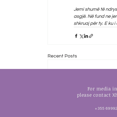
Jemi shumë të ndrysh
asgjë. Në fund ne je
shkruaj për ty. E ku i 
Recent Posts
For media in
please contact 
+355 6999