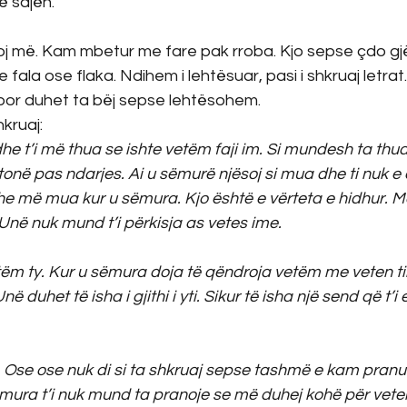
ë sajën.
roj më. Kam mbetur me fare pak rroba. Kjo sepse çdo gj
fala ose flaka. Ndihem i lehtësuar, pasi i shkruaj letrat
 por duhet ta bëj sepse lehtësohem. 
kruaj:
e t’i më thua se ishte vetëm faji im. Si mundesh ta thuas
tonë pas ndarjes. Ai u sëmurë njësoj si mua dhe ti nuk e
e më mua kur u sëmura. Kjo është e vërteta e hidhur. Më 
. Unë nuk mund t’i përkisja as vetes ime.
tëm ty. Kur u sëmura doja të qëndroja vetëm me veten t
ë duhet të isha i gjithi i yti. Sikur të isha një send që t’i 
j. Ose ose nuk di si ta shkruaj sepse tashmë e kam pranua
ëmura t’i nuk mund ta pranoje se më duhej kohë për vete