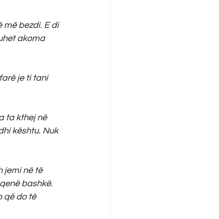
 më bezdi. E di 
duhet akoma 
ë je ti tani 
 ta kthej në 
dhi kështu. Nuk 
 jemi në të 
 qenë bashkë. 
 që do të 