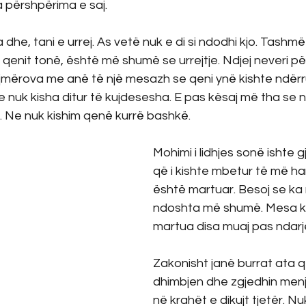
ha përshpërima e saj.
 dhe, tani e urrej. As vetë nuk e di si ndodhi kjo. Tashm
 qenit tonë, është më shumë se urrejtje. Ndjej neveri për
jmërova me anë të një mesazh se qeni ynë kishte ndërru
 se nuk kisha ditur të kujdesesha. E pas kësaj më tha se n
je. Ne nuk kishim qenë kurrë bashkë.
Mohimi i lidhjes sonë ishte g
që i kishte mbetur të më har
është martuar. Besoj se ka n
ndoshta më shumë. Mesa k
martua disa muaj pas ndarj
Zakonisht janë burrat ata q
dhimbjen dhe zgjedhin menj
në krahët e dikujt tjetër. Nu