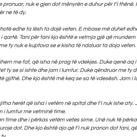
ke pranuar, nuk e gjen dot mënyrën e duhur për t’i thënë
r ne të dy.
 thotë edhe ta lësh ta dojë veten. E mbase më duhet ed
i qartë. Tani për tani kjo është e vetmja gjë që mundem t
me ty nuk e kuptova se e kisha të ndaluar ta doja veten.
dihem me fat, që isha në prag të vdekjes. Duke qenë aq i
et ty se si ishte dhe jam i lumtur. Duke qëndruar me ty d
të gjithë. Dhe kjo është më keq se sa të vdesësh. Jam i l
itha herët që isha i vetëm në spital dhe t’i nuk ishe aty. 
am i lumtur me vetminë time.
 time dhe i përkas vetëm vetes sime. Unë nuk të përkas
duroje dot. Dhe kjo është ajo që t’i nuk pranon dot tani, 
ty.