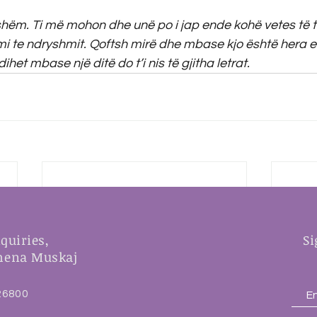
ëm. Ti më mohon dhe unë po i jap ende kohë vetes të të
mi te ndryshmit. Qoftsh mirë dhe mbase kjo është hera e 
dihet mbase një ditë do t’i nis të gjitha letrat.   
quiries,
Si
Xhena Muskaj
26800