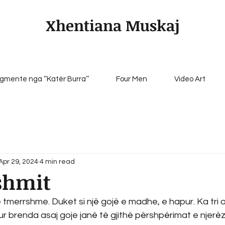
Xhentiana Muskaj
gmente nga ‘’Katër Burra’’
Four Men
Video Art
Apr 29, 2024
4 min read
shmit
e tmerrshme. Duket si një gojë e madhe, e hapur. Ka tri 
ur brenda asaj goje janë të gjithë përshpërimat e njerëzv