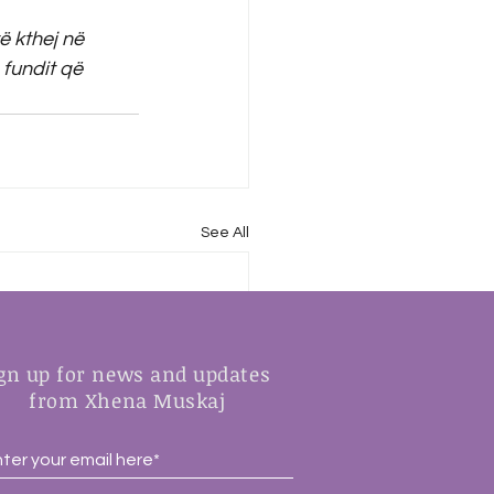
 kthej në 
fundit që 
See All
gn up for news and updates
from Xhena Muskaj