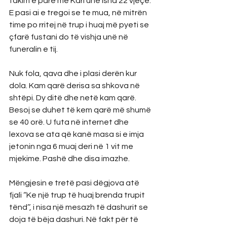
takim e parë me Karl unë isha 22 vjeçe. 
E pasi ai e tregoi se te mua, në mitrën 
time po rritej në trup i huaj më pyeti se 
çfarë fustani do të vishja unë në 
funeralin e tij.
Nuk fola, qava dhe i plasi derën kur 
dola. Kam qarë derisa sa shkova në 
shtëpi. Dy ditë dhe netë kam qarë.  
Besoj se duhet të kem qarë më shumë 
se 40 orë. U futa në internet dhe 
lexova se ata që kanë masa si e imja 
jetonin nga 6 muaj deri në 1 vit me 
mjekime. Pashë dhe disa imazhe.
Mëngjesin e tretë pasi dëgjova atë 
fjali ‘’Ke një trup të huaj brenda trupit 
tënd’’, i nisa një mesazh të dashurit se 
doja të bëja dashuri. Në fakt për të 