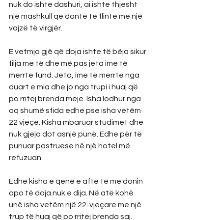
nuk do ishte dashuri, ai ishte thjesht 
një mashkull që donte të flinte më një 
vajzë të virgjër.
E vetmja gjë që doja ishte të bëja sikur 
filja me të dhe më pas jeta ime të 
merrte fund. Jeta, ime të merrte nga 
duart e mia dhe jo nga trupi i huaj që 
po rritej brenda meje. Isha lodhur nga 
aq shumë sfida edhe pse isha vetëm 
22 vjeçe. Kisha mbaruar studimet dhe 
nuk gjeja dot asnjë punë. Edhe për të 
punuar pastruese në një hotel më 
refuzuan.
Edhe kisha e qenë e aftë të më donin 
apo të doja nuk e dija. Në atë kohë 
unë isha vetëm një 22-vjeçare me një 
trup të huaj që po rritej brenda saj. 