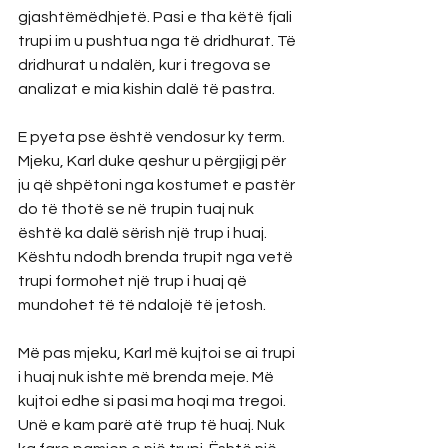
gjashtëmëdhjetë. Pasi e tha këtë fjali 
trupi im u pushtua nga të dridhurat. Të 
dridhurat u ndalën, kur i tregova se 
analizat e mia kishin dalë të pastra.
E pyeta pse është vendosur ky term. 
Mjeku, Karl duke qeshur u përgjigj për 
ju që shpëtoni nga kostumet e pastër 
do të thotë se në trupin tuaj nuk 
është ka dalë sërish një trup i huaj. 
Kështu ndodh brenda trupit nga vetë 
trupi formohet një trup i huaj që 
mundohet të të ndalojë të jetosh.
Më pas mjeku, Karl më kujtoi se ai trupi 
i huaj nuk ishte më brenda meje. Më 
kujtoi edhe si pasi ma hoqi ma tregoi. 
Unë e kam parë atë trup të huaj. Nuk 