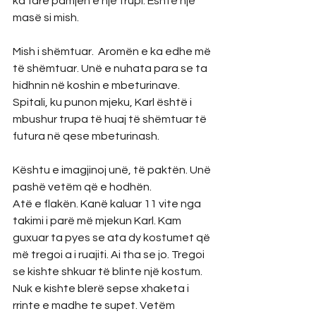
ka fare pamjen e një trupi. Është një 
masë si mish. 
Mish i shëmtuar.  Aromën e ka edhe më 
të shëmtuar. Unë e nuhata para se ta 
hidhnin në koshin e mbeturinave. 
Spitali, ku punon mjeku, Karl është i 
mbushur trupa të huaj të shëmtuar të 
futura në qese mbeturinash.
Kështu e imagjinoj unë, të paktën. Unë 
pashë vetëm që e hodhën.
Atë e flakën. Kanë kaluar 11 vite nga 
takimi i parë më mjekun Karl. Kam 
guxuar ta pyes se ata dy kostumet që 
më tregoi a i ruajiti. Ai tha se jo. Tregoi 
se kishte shkuar të blinte një kostum. 
Nuk e kishte blerë sepse xhaketa i 
rrinte e madhe te supet. Vetëm 