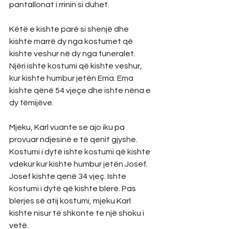
pantallonat i rrinin si duhet.
Këtë e kishte parë si shenjë dhe 
kishte marrë dy nga kostumet që 
kishte veshur në dy nga funeralet. 
Njëri ishte kostumi që kishte veshur, 
kur kishte humbur jetën Ema. Ema 
kishte qënë 54 vjeçe dhe ishte nëna e 
dy fëmijëve. 
Mjeku, Karl vuante se ajo iku pa 
provuar ndjesinë e të qenit gjyshe.
Kostumi i dytë ishte kostumi që kishte 
vdekur kur kishte humbur jetën Josef. 
Josef kishte qenë 34 vjeç. Ishte 
kostumi i dytë që kishte blerë. Pas 
blerjes së atij kostumi, mjeku Karl 
kishte nisur të shkonte te një shoku i 
vetë. 