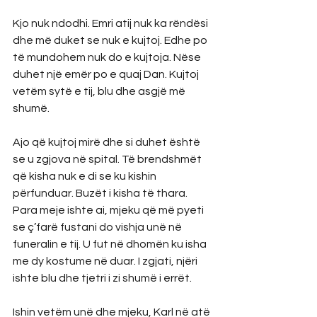
Kjo nuk ndodhi. Emri atij nuk ka rëndësi 
dhe më duket se nuk e kujtoj. Edhe po 
të mundohem nuk do e kujtoja. Nëse 
duhet një emër po e quaj Dan. Kujtoj 
vetëm sytë e tij, blu dhe asgjë më 
shumë.
Ajo që kujtoj mirë dhe si duhet është 
se u zgjova në spital. Të brendshmët 
që kisha nuk e di se ku kishin 
përfunduar. Buzët i kisha të thara. 
Para meje ishte ai, mjeku që më pyeti 
se ç’farë fustani do vishja unë në 
funeralin e tij. U fut në dhomën ku isha 
me dy kostume në duar. I zgjati, njëri 
ishte blu dhe tjetri i zi shumë i errët. 
Ishin vetëm unë dhe mjeku, Karl në atë 