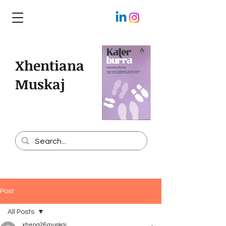
Xhentiana
Muskaj
Post
All Posts
xhena26muskaj