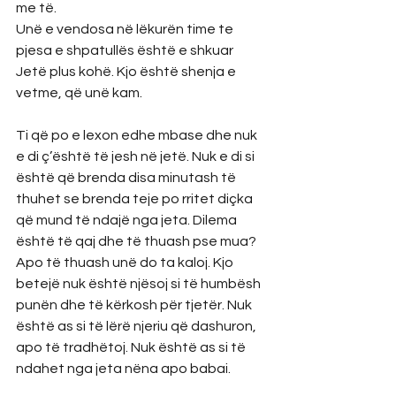
me të.
Unë e vendosa në lëkurën time te 
pjesa e shpatullës është e shkuar 
Jetë plus kohë. Kjo është shenja e 
vetme, që unë kam.
Ti që po e lexon edhe mbase dhe nuk 
e di ç’është të jesh në jetë. Nuk e di si 
është që brenda disa minutash të 
thuhet se brenda teje po rritet diçka 
që mund të ndajë nga jeta. Dilema 
është të qaj dhe të thuash pse mua? 
Apo të thuash unë do ta kaloj. Kjo 
betejë nuk është njësoj si të humbësh 
punën dhe të kërkosh për tjetër. Nuk 
është as si të lërë njeriu që dashuron, 
apo të tradhëtoj. Nuk është as si të 
ndahet nga jeta nëna apo babai.