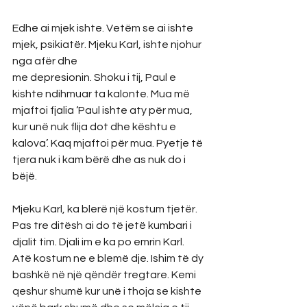
Edhe ai mjek ishte. Vetëm se ai ishte 
mjek, psikiatër. Mjeku Karl, ishte njohur 
nga afër dhe
me depresionin. Shoku i tij, Paul e 
kishte ndihmuar ta kalonte. Mua më 
mjaftoi fjalia ‘Paul ishte aty për mua, 
kur unë nuk flija dot dhe kështu e 
kalova’. Kaq mjaftoi për mua. Pyetje të 
tjera nuk i kam bërë dhe as nuk do i 
bëjë.
Mjeku Karl, ka blerë një kostum tjetër. 
Pas tre ditësh ai do të jetë kumbari i 
djalit tim. Djali im e ka po emrin Karl. 
Atë kostum ne e blemë dje. Ishim të dy 
bashkë në një qëndër tregtare. Kemi 
qeshur shumë kur unë i thoja se kishte 