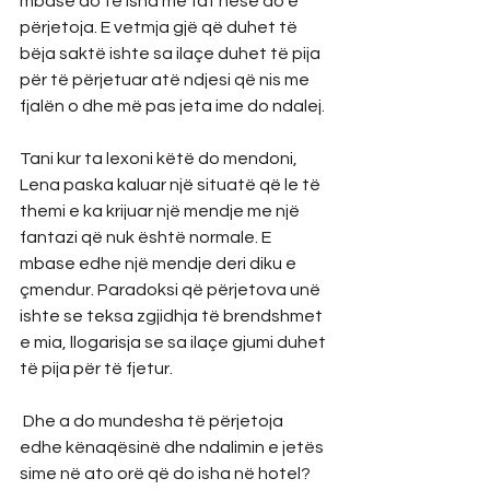
mbase do të isha me fat nëse do e 
përjetoja. E vetmja gjë që duhet të 
bëja saktë ishte sa ilaçe duhet të pija 
për të përjetuar atë ndjesi që nis me 
fjalën o dhe më pas jeta ime do ndalej.
Tani kur ta lexoni këtë do mendoni, 
Lena paska kaluar një situatë që le të 
themi e ka krijuar një mendje me një 
fantazi që nuk është normale. E 
mbase edhe një mendje deri diku e 
çmendur. Paradoksi që përjetova unë 
ishte se teksa zgjidhja të brendshmet 
e mia, llogarisja se sa ilaçe gjumi duhet 
të pija për të fjetur.
 Dhe a do mundesha të përjetoja 
edhe kënaqësinë dhe ndalimin e jetës 
sime në ato orë që do isha në hotel?