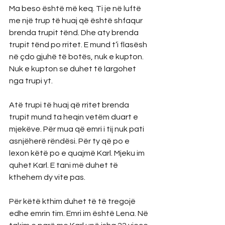
Ma beso është më keq. Ti je në luftë 
me një trup të huaj që është shfaqur 
brenda trupit tënd. Dhe aty brenda 
trupit tënd po rritet. E mund t’i flasësh 
në çdo gjuhë të botës, nuk e kupton. 
Nuk e kupton se duhet të largohet 
nga trupi yt.
Atë trupi të huaj që rritet brenda 
trupit mund ta heqin vetëm duart e 
mjekëve. Për mua që emri i tij nuk pati 
asnjëherë rëndësi. Për ty që po e 
lexon këtë po e quajmë Karl. Mjeku im 
quhet Karl. E tani më duhet të 
kthehem dy vite pas.
Për këtë kthim duhet të të tregojë 
edhe emrin tim. Emri im është Lena. Në 