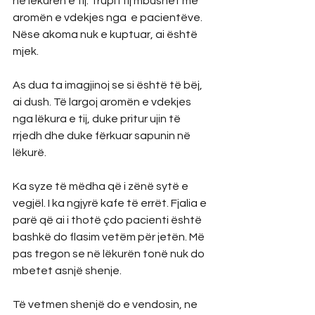
në lëkurën e tij. Trupi i tij mbushet me 
aromën e vdekjes nga  e pacientëve. 
Nëse akoma nuk e kuptuar, ai është 
mjek.
As dua ta imagjinoj se si është të bëj, 
ai dush. Të largoj aromën e vdekjes 
nga lëkura e tij, duke pritur ujin të 
rrjedh dhe duke fërkuar sapunin në 
lëkurë.
Ka syze të mëdha që i zënë sytë e 
vegjël. I ka ngjyrë kafe të errët. Fjalia e 
parë që ai i thotë çdo pacienti është 
bashkë do flasim vetëm për jetën. Më 
pas tregon se në lëkurën tonë nuk do 
mbetet asnjë shenje.
Të vetmen shenjë do e vendosin, ne 