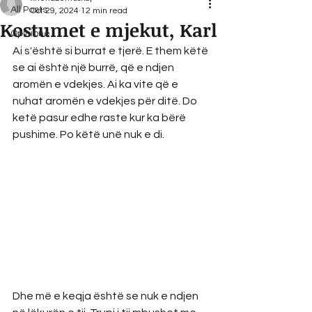
All Posts
Oct 29, 2024
12 min read
Kostumet e mjekut, Karl
Opinione
Ai s'është si burrat e tjerë. E them këtë 
se ai është një burrë, që e ndjen 
aromën e vdekjes. Ai ka vite që e 
nuhat aromën e vdekjes për ditë. Do 
ketë pasur edhe raste kur ka bërë 
pushime. Po këtë unë nuk e di.
Dhe më e keqja është se nuk e ndjen 