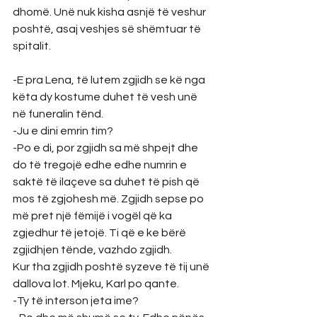
dhomë. Unë nuk kisha asnjë të veshur 
poshtë, asaj veshjes së shëmtuar të 
spitalit.
-E pra Lena, të lutem zgjidh se kë nga 
këta dy kostume duhet të vesh unë 
në funeralin tënd.
-Ju e dini emrin tim?
-Po e di, por zgjidh sa më shpejt dhe 
do të tregojë edhe edhe numrin e 
saktë të ilaçeve sa duhet të pish që 
mos të zgjohesh më. Zgjidh sepse po 
më pret një fëmijë i vogël që ka 
zgjedhur të jetojë. Ti që e ke bërë 
zgjidhjen tënde, vazhdo zgjidh.
Kur tha zgjidh poshtë syzeve të tij unë 
dallova lot. Mjeku, Karl po qante.
-Ty të interson jeta ime?