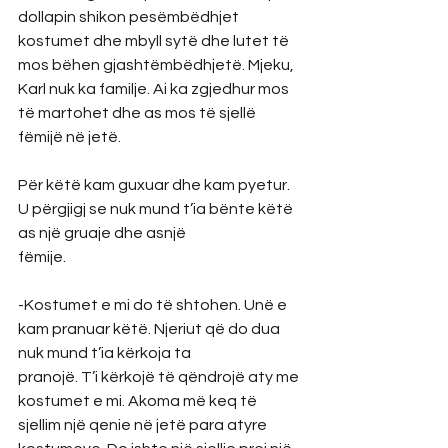
dollapin shikon pesëmbëdhjet 
kostumet dhe mbyll sytë dhe lutet të 
mos bëhen gjashtëmbëdhjetë. Mjeku, 
Karl nuk ka familje. Ai ka zgjedhur mos 
të martohet dhe as mos të sjellë 
fëmijë në jetë.
Për këtë kam guxuar dhe kam pyetur. 
U përgjigj se nuk mund t’ia bënte këtë 
as një gruaje dhe asnjë
fëmije.
-Kostumet e mi do të shtohen. Unë e 
kam pranuar këtë. Njeriut që do dua 
nuk mund t’ia kërkoja ta
pranojë. T’i kërkojë të qëndrojë aty me 
kostumet e mi. Akoma më keq të 
sjellim një qenie në jetë para atyre 