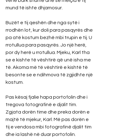
vënë bark shumë dhe se mëlçia e tij 
mund të ishte dhjamosur.
Buzët e tij qeshën dhe nga sytë i 
rrodhën lot, kur doli para pasqyrës dhe 
pa atë kostum bezhë mbi trupin e tij. U 
rrotullua para pasqyrës. Jo një herë, 
por dy herë u rrotullua. Mjeku, Karl tha 
se e kishte të vështirë që unë isha me 
të. Akoma më të vështirë e kishtë të 
besonte se e ndihmova të zgjidhte një 
kostum.
Pas kësaj fjalie hapa portofolin dhe i 
tregova fotografinë e djalit tim. 
Zgjata dorën time dhe preka dorën e 
majtë të mjekur, Karl. Më pas dorën e 
tij e vendosa mbi fotografinë djalit tim 
dhe ia lashë në duar portofolin.