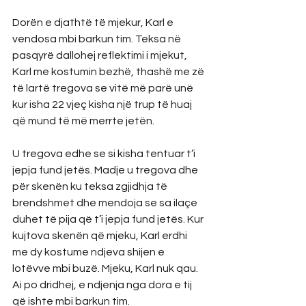
Dorën e djathtë të mjekur, Karl e 
vendosa mbi barkun tim. Teksa në 
pasqyrë dallohej reflektimi i mjekut, 
Karl me kostumin bezhë, thashë me zë 
të lartë tregova se vitë më parë unë 
kur isha 22 vjeç kisha një trup të huaj 
që mund të më merrte jetën.
U tregova edhe se si kisha tentuar t’i 
jepja fund jetës. Madje u tregova dhe 
për skenën ku teksa zgjidhja të 
brendshmet dhe mendoja se sa ilaçe 
duhet të pija që t’i jepja fund jetës. Kur 
kujtova skenën që mjeku, Karl erdhi 
me dy kostume ndjeva shijen e 
lotëvve mbi buzë. Mjeku, Karl nuk qau. 
Ai po dridhej, e ndjenja nga dora e tij 
që ishte mbi barkun tim.