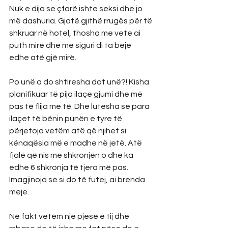
Nuk e dija se çfarë ishte seksi dhe jo 
më dashuria. Gjatë gjithë rrugës për të 
shkruar në hotel, thosha me vete ai 
puth mirë dhe me siguri di ta bëjë 
edhe atë gjë mirë.
Po unë a do shtiresha dot unë?! Kisha 
planifikuar të pija ilaçe gjumi dhe më 
pas të flija me të. Dhe lutesha se para 
ilaçet të bënin punën e tyre të 
përjetoja vetëm atë që njihet si 
kënaqësia më e madhe në jetë. Atë 
fjalë që nis me shkronjën o dhe ka 
edhe 6 shkronja të tjera më pas. 
Imagjinoja se si do të futej, ai brenda 
meje.
Në fakt vetëm një pjesë e tij dhe 