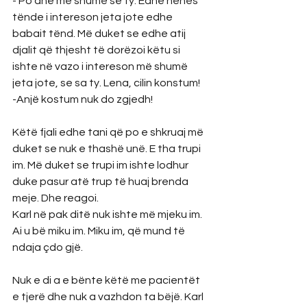
- Po dhe më shumë se ty. Edhe nënës 
tënde i intereson jeta jote edhe 
babait tënd. Më duket se edhe atij 
djalit që thjesht të dorëzoi këtu si 
ishte në vazo i intereson më shumë 
jeta jote, se sa ty. Lena, cilin konstum!
-Anjë kostum nuk do zgjedh!
Këtë fjali edhe tani që po e shkruaj më 
duket se nuk e thashë unë. E tha trupi 
im. Më duket se trupi im ishte lodhur 
duke pasur atë trup të huaj brenda 
meje. Dhe reagoi.
Karl në pak ditë nuk ishte më mjeku im. 
Ai u bë miku im. Miku im, që mund të 
ndaja çdo gjë. 
Nuk e di a e bënte këtë me pacientët 
e tjerë dhe nuk a vazhdon ta bëjë. Karl 