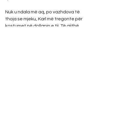
Nuk u ndala më aq, po vazhdova të 
thoja se mjeku, Karl më tregonte për 
kostumet në dollapin e tij. Të gjithë 
aty, duhet ta dinin se mjeku, Karl nuk 
është si burrat e tjerë. Do doja ta njihje 
edhe t’i që po lexon mjekun, Karl. Më 
pas i hoqa portofolin nga dora mjekut, 
Karl. Nxora fotografinë e djalit tim, Karl 
dhe e ngrita lart.
U tregova se falë, burrit me kostum 
bezhë brenda barkut tim nuk u rrit më 
një trup i huaj po një fëmijë. Nuk kujtoj 
shumë edhe pse nuk kanë kaluar 
shumë ditë nga ajo skenë. Kujtoj se as 
unë dhe mjeku, Karl nuk paguam për 