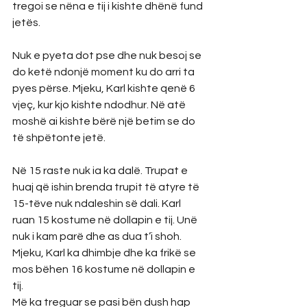
tregoi se nëna e tij i kishte dhënë fund 
jetës.
Nuk e pyeta dot pse dhe nuk besoj se 
do ketë ndonjë moment ku do arri ta 
pyes përse. Mjeku, Karl kishte qenë 6 
vjeç, kur kjo kishte ndodhur. Në atë 
moshë ai kishte bërë një betim se do 
të shpëtonte jetë.
Në 15 raste nuk ia ka dalë. Trupat e 
huaj që ishin brenda trupit të atyre të 
15-tëve nuk ndaleshin së dali. Karl 
ruan 15 kostume në dollapin e tij. Unë 
nuk i kam parë dhe as dua t’i shoh. 
Mjeku, Karl ka dhimbje dhe ka frikë se 
mos bëhen 16 kostume në dollapin e 
tij.
Më ka treguar se pasi bën dush hap 