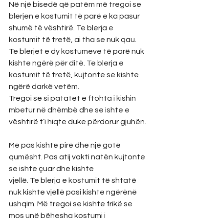
Në një bisedë që patëm më tregoi se 
blerjen e kostumit të parë e ka pasur 
shumë të vështirë. Te blerja e 
kostumit të tretë, ai tha se nuk qau. 
Te blerjet e dy kostumeve të parë nuk 
kishte ngërë për ditë. Te blerja e 
kostumit të tretë, kujtonte se kishte 
ngërë darkë vetëm.
Tregoi se si patatet e ftohta i kishin 
mbetur në dhëmbë dhe se ishte e 
vështirë t’i hiqte duke përdorur gjuhën. 
Më pas kishte pirë dhe një gotë 
qumësht. Pas atij vakti natën kujtonte 
se ishte çuar dhe kishte
vjellë. Te blerja e kostumit të shtatë 
nuk kishte vjellë pasi kishte ngërënë 
ushqim. Më tregoi se kishte frikë se 
mos unë bëhesha kostumi i 