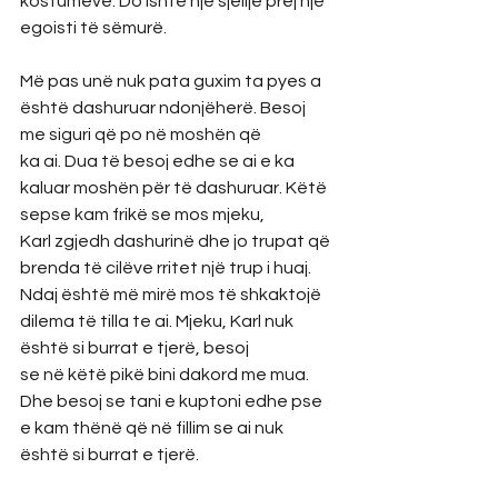
kostumeve. Do ishte një sjellje prej një 
egoisti të sëmurë.
Më pas unë nuk pata guxim ta pyes a 
është dashuruar ndonjëherë. Besoj 
me siguri që po në moshën që
ka ai. Dua të besoj edhe se ai e ka 
kaluar moshën për të dashuruar. Këtë 
sepse kam frikë se mos mjeku,
Karl zgjedh dashurinë dhe jo trupat që 
brenda të cilëve rritet një trup i huaj.
Ndaj është më mirë mos të shkaktojë 
dilema të tilla te ai. Mjeku, Karl nuk 
është si burrat e tjerë, besoj
se në këtë pikë bini dakord me mua. 
Dhe besoj se tani e kuptoni edhe pse 
e kam thënë që në fillim se ai nuk 
është si burrat e tjerë.